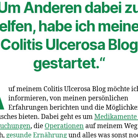
Um Anderen dabei z
elfen, habe ich mein
Colitis Ulcerosa Blog
gestartet.“
A
uf meinem Colitis Ulcerosa Blog möchte ic
informieren, von meinen persönlichen
Erfahrungen berichten und die Möglichkei
sches bieten. Dabei geht es um
Medikamente
suchungen
, die
Operationen
auf meinem Weg
h,
gesunde Ernährung
und alles was sonst no