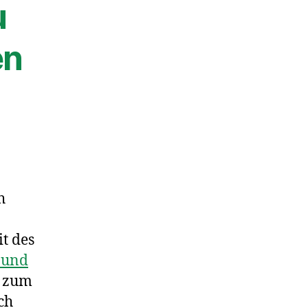
u
en
h
t des
 und
 zum
ch