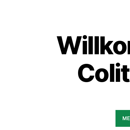
Willk
Coli
ME