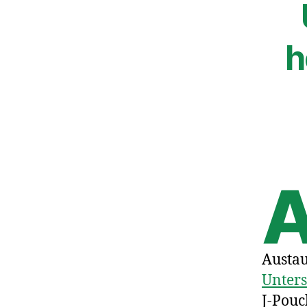
h
Austau
Unter
J-Pouc