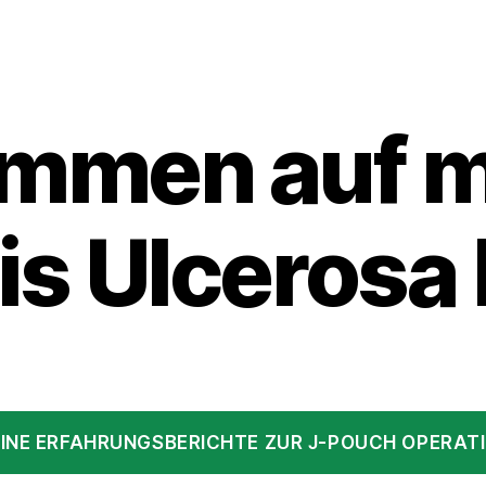
ommen auf 
tis Ulcerosa 
INE ERFAHRUNGSBERICHTE ZUR J-POUCH OPERAT