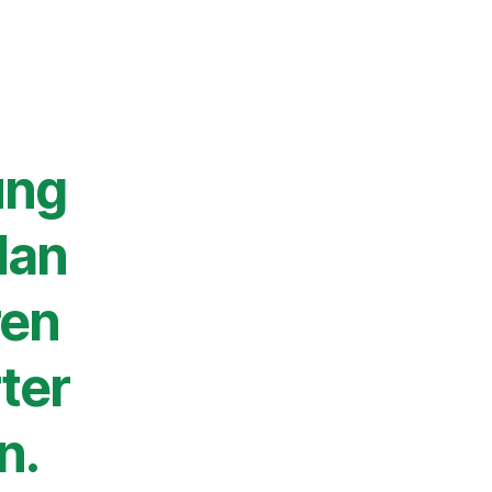
ung
Man
ren
rter
n.