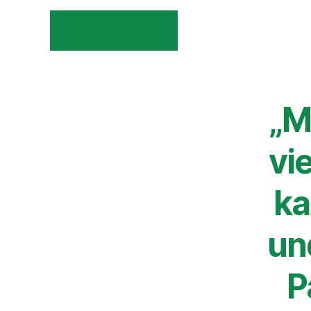
ALLE BEITRÄGE
„M
vi
ka
und
P