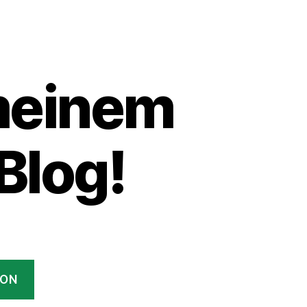
meinem
Blog!
ION