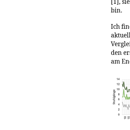
[1], s
bin.
Ich fi
aktuel
Vergle
den er
am End