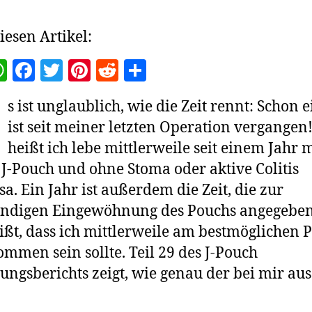
iesen Artikel:
W
F
T
Pi
R
T
h
a
w
nt
e
ei
s ist unglaublich, wie die Zeit rennt: Schon e
at
c
itt
er
d
le
ist seit meiner letzten Operation vergangen
s
e
er
es
di
n
heißt ich lebe mittlerweile seit einem Jahr m
A
b
t
t
J-Pouch und ohne Stoma oder aktive Colitis
p
o
sa. Ein Jahr ist außerdem die Zeit, die zur
p
o
ändigen Eingewöhnung des Pouchs angegeben
k
ißt, dass ich mittlerweile am bestmöglichen 
mmen sein sollte. Teil 29 des J-Pouch
ungsberichts zeigt, wie genau der bei mir aus