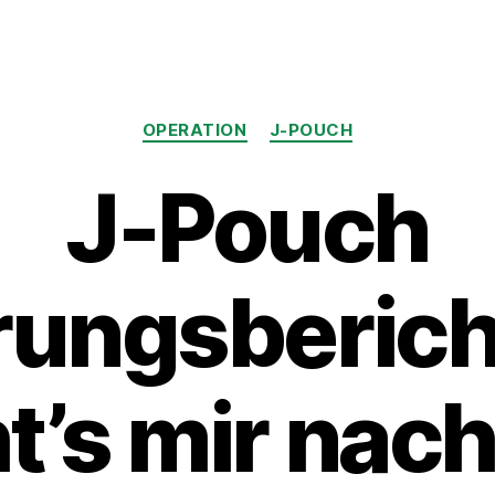
Kategorien
OPERATION
J-POUCH
J-Pouch
rungsberich
t’s mir nac