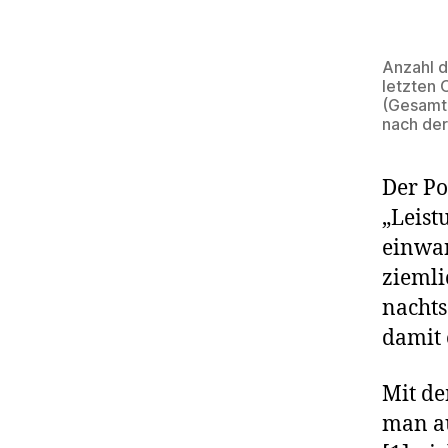
Anzahl d
letzten 
(Gesamt,
nach der
Der Po
„Leist
einwan
ziemli
nachts
damit 
Mit de
man au