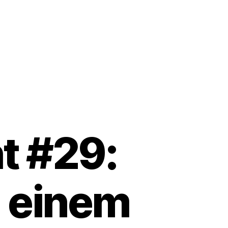
t #29:
h einem