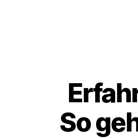
Erfah
So geh