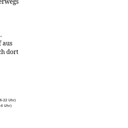
terwegs
.
f aus
ch dort