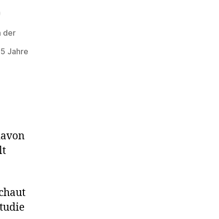
h der
,5 Jahre
 davon
lt
Schaut
tudie