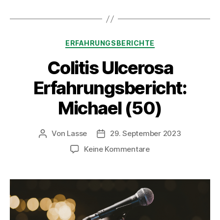
Kategorien
ERFAHRUNGSBERICHTE
Colitis Ulcerosa
Erfahrungsbericht:
Michael (50)
Von
Lasse
29. September 2023
Beitragsautor
Beitragsdatum
zu
Keine Kommentare
Colitis
Ulcerosa
Erfahrungsbericht:
Michael
(50)