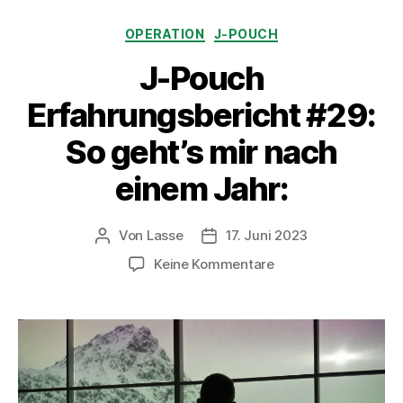
Kategorien
OPERATION
J-POUCH
J-Pouch
Erfahrungsbericht #29:
So geht’s mir nach
einem Jahr:
Von
Lasse
17. Juni 2023
Beitragsautor
Beitragsdatum
zu
Keine Kommentare
J-
Pouch
Erfahrungsbericht
#29:
So
geht’s
mir