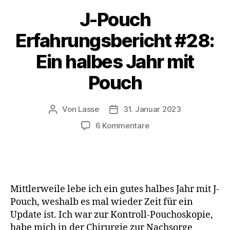
J-Pouch
Erfahrungsbericht #28:
Ein halbes Jahr mit
Pouch
Von
Lasse
31. Januar 2023
Beitragsautor
Beitragsdatum
zu
6 Kommentare
J-
Pouch
Erfahrungsbericht
#28:
Ein
Mittlerweile lebe ich ein gutes halbes Jahr mit J-
halbes
Pouch, weshalb es mal wieder Zeit für ein
Jahr
Update ist. Ich war zur Kontroll-Pouchoskopie,
mit
habe mich in der Chirurgie zur Nachsorge
Pouch