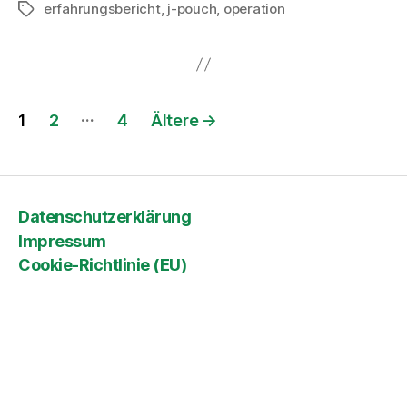
erfahrungsbericht
,
j-pouch
,
operation
Schlagwörter
Seitennummerierung
…
1
2
4
Ältere
→
der
Beiträge
Datenschutzerklärung
Impressum
Cookie-Richtlinie (EU)
© 2026
colitisblog.de
Hoch
↑
Datenschutzerklärung