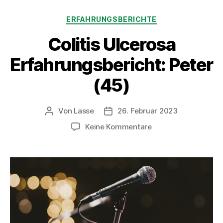
Kategorien
ERFAHRUNGSBERICHTE
Colitis Ulcerosa
Erfahrungsbericht: Peter
(45)
Von
Lasse
26. Februar 2023
Beitragsautor
Beitragsdatum
zu
Keine Kommentare
Colitis
Ulcerosa
Erfahrungsbericht:
Peter
(45)