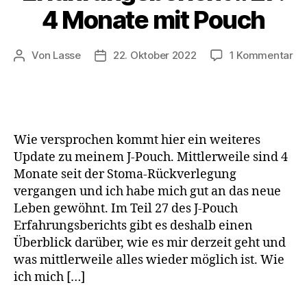
4 Monate mit Pouch
zu
Von
Lasse
22. Oktober 2022
1 Kommentar
Beitragsautor
Beitragsdatum
J-
Po
Er
#2
4
Wie versprochen kommt hier ein weiteres
Mo
Update zu meinem J-Pouch. Mittlerweile sind 4
mi
Monate seit der Stoma-Rückverlegung
Po
vergangen und ich habe mich gut an das neue
Leben gewöhnt. Im Teil 27 des J-Pouch
Erfahrungsberichts gibt es deshalb einen
Überblick darüber, wie es mir derzeit geht und
was mittlerweile alles wieder möglich ist. Wie
ich mich […]