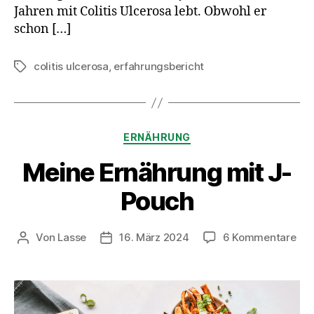
Jahren mit Colitis Ulcerosa lebt. Obwohl er
schon […]
colitis ulcerosa
,
erfahrungsbericht
Schlagwörter
Kategorien
ERNÄHRUNG
Meine Ernährung mit J-
Pouch
zu
Von
Lasse
16. März 2024
6 Kommentare
Beitragsautor
Beitragsdatum
Mei
Ern
mit
J-
Pou