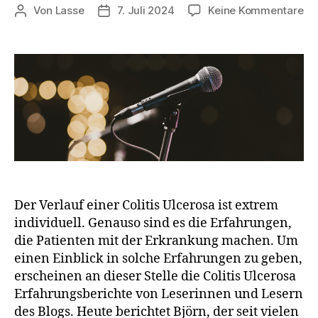
zu
Von
Lasse
7. Juli 2024
Keine Kommentare
Beitragsautor
Beitragsdatum
Col
Ul
Er
Bj
(4
Der Verlauf einer Colitis Ulcerosa ist extrem
individuell. Genauso sind es die Erfahrungen,
die Patienten mit der Erkrankung machen. Um
einen Einblick in solche Erfahrungen zu geben,
erscheinen an dieser Stelle die Colitis Ulcerosa
Erfahrungsberichte von Leserinnen und Lesern
des Blogs. Heute berichtet Björn, der seit vielen