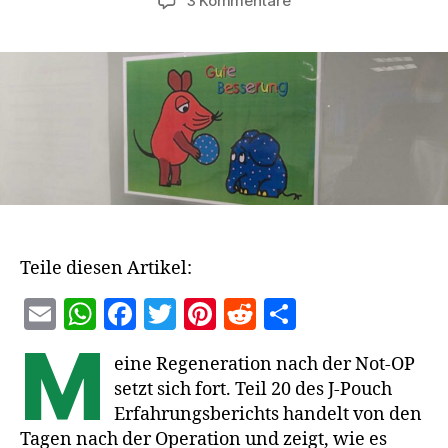
3 Kommentare
J-
Pouch
Erfahrungsbericht
#20:
1
Woche
nach
der
Not-
OP
Teile diesen Artikel:
E
W
F
T
Pi
R
T
m
h
a
w
nt
e
ei
M
eine Regeneration nach der Not-OP
ai
at
c
itt
er
d
le
setzt sich fort. Teil 20 des J-Pouch
l
s
e
er
es
di
n
Erfahrungsberichts handelt von den
A
b
t
t
Tagen nach der Operation und zeigt, wie es