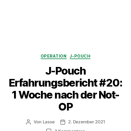
Kategorien
OPERATION
J-POUCH
J-Pouch
Erfahrungsbericht #20:
1 Woche nach der Not-
OP
Von
Lasse
2. Dezember 2021
Beitragsautor
Beitragsdatum
zu