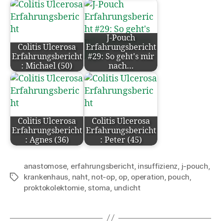
J-Pouch
Colitis Ulcerosa
Erfahrungsbericht
Erfahrungsbericht
#29: So geht's mir
: Michael (50)
nach…
Colitis Ulcerosa
Colitis Ulcerosa
Erfahrungsbericht
Erfahrungsbericht
: Agnes (36)
: Peter (45)
anastomose
,
erfahrungsbericht
,
insuffizienz
,
j-pouch
,
krankenhaus
,
naht
,
not-op
,
op
,
operation
,
pouch
,
Schlagwörter
proktokolektomie
,
stoma
,
undicht