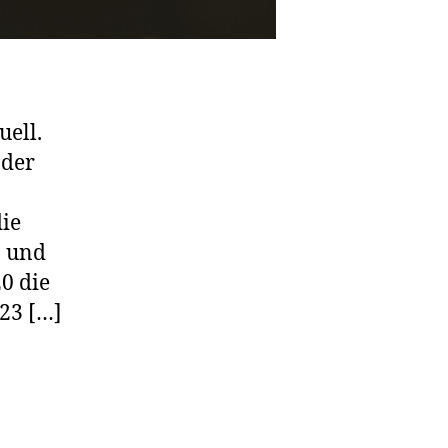
uell.
 der
die
n und
20 die
023 […]