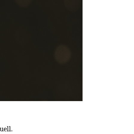
(45)
uell.