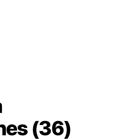
a
nes (36)