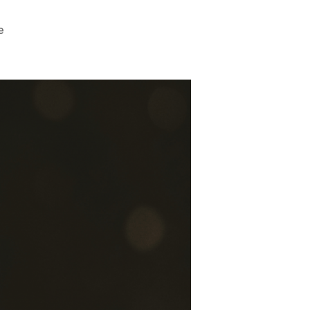
zu
e
Colitis
Ulcerosa
Erfahrungsbericht:
Agnes
(36)