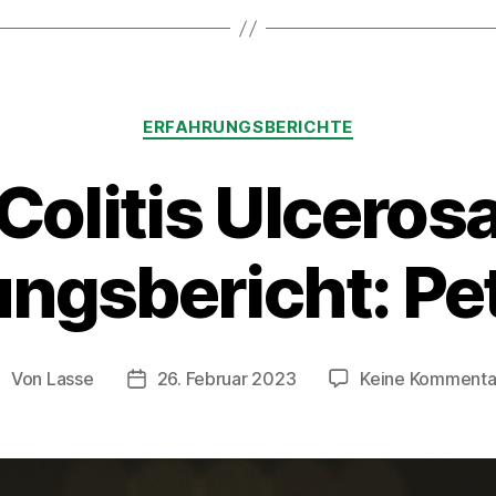
Kategorien
ERFAHRUNGSBERICHTE
Colitis Ulceros
ngsbericht: Pe
Von
Lasse
26. Februar 2023
Keine Kommenta
eitragsautor
Beitragsdatum