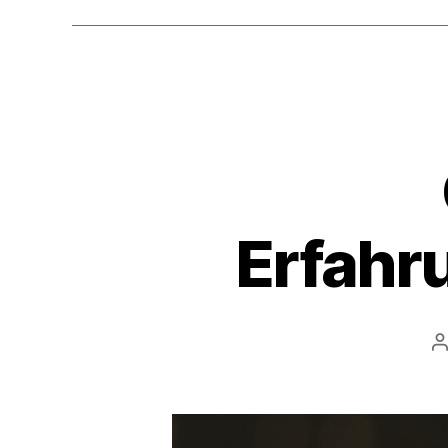
Erfahru
B