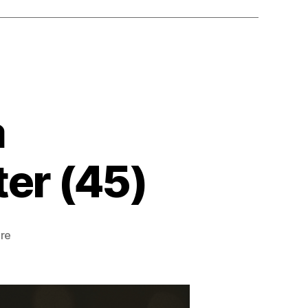
a
ter (45)
zu
re
Colitis
Ulcerosa
Erfahrungsbericht:
Peter