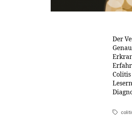
Der Ve
Genaus
Erkran
Erfahr
Coliti
Lesern
Diagno
colit
Schlagwö