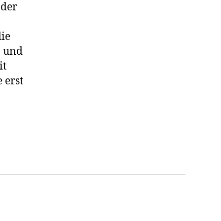
 der
die
n und
it
 erst