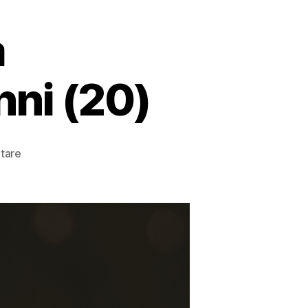
a
nni (20)
zu
tare
Colitis
Ulcerosa
Erfahrungsbericht:
Benni
(20)