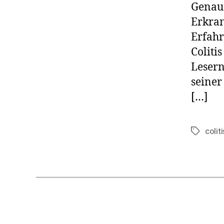
Genaus
Erkran
Erfahr
Coliti
Lesern
seiner
[…]
colit
Schlagwö