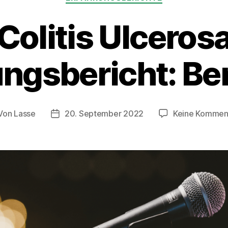
Colitis Ulceros
ngsbericht: Be
Von
Lasse
20. September 2022
Keine Kommen
tragsautor
Beitragsdatum