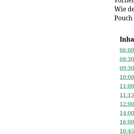
vorher
Wie de
Pouch 
Inha
06:00
08:3
09:3
10:0
11:0
11:1
12:0
14:0
16:00
16:4