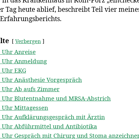
 in das Krankenhaus in Köln-Porz „eincheck
p
o
r Tag heute ablief, beschreibt Teil vier meines
k
Erfahrungsberichts.
lte
Verbergen
 Uhr Anreise
0 Uhr Anmeldung
0 Uhr EKG
0 Uhr Anästhesie Vorgespräch
0 Uhr Ab aufs Zimmer
5 Uhr Blutentnahme und MRSA-Abstrich
0 Uhr Mittagessen
0 Uhr Aufklärungsgespräch mit Ärztin
 Uhr Abführmittel und Antibiotika
5 Uhr Gespräch mit Chirurg und Stoma anzeichne