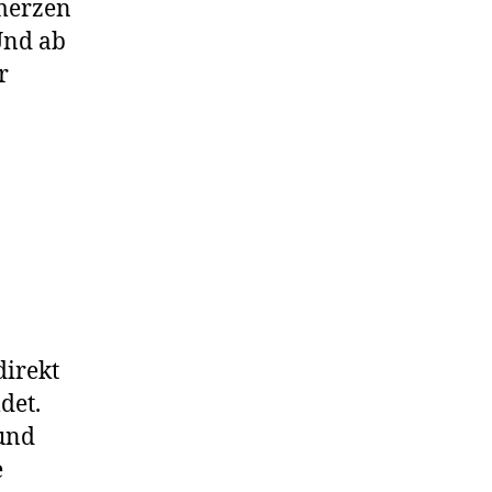
hmerzen
 Und ab
r
direkt
det.
und
e