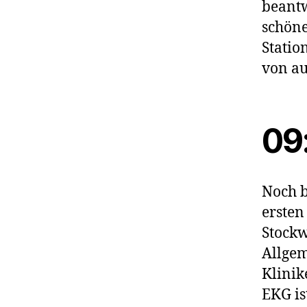
beantw
schöne
Statio
von au
09
Noch b
ersten
Stockw
Allgem
Klinik
EKG is