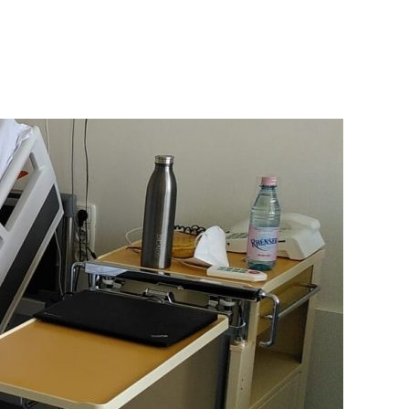
uch
fahrungsbericht
:
r
g
r
r
P