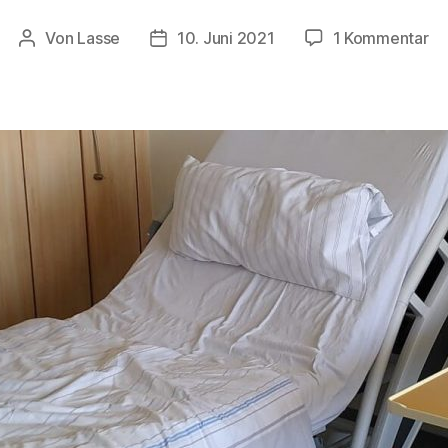
zu
Von
Lasse
10. Juni 2021
1 Kommentar
Beitragsautor
Beitragsdatum
J-
Po
Er
#4
De
Ta
vo
de
1.
O