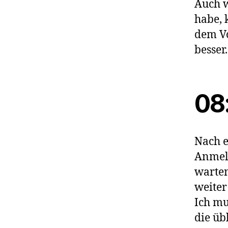
Auch w
habe, 
dem Vo
besser.
08
Nach e
Anmeld
warten
weiter
Ich mu
die ü