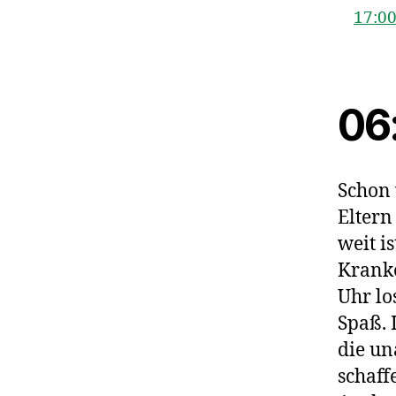
17:0
06
Schon 
Eltern
weit i
Kranke
Uhr lo
Spaß. 
die un
schaff