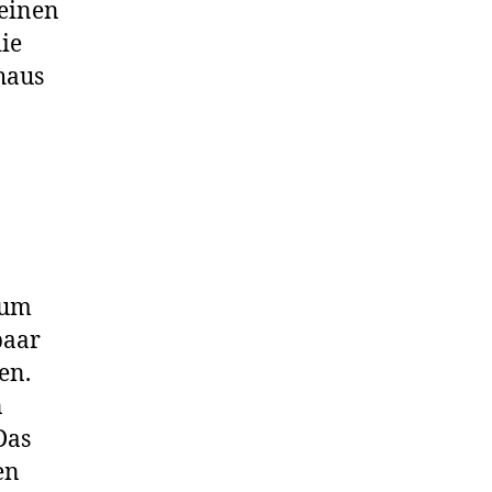
 einen
ie
haus
zum
paar
en.
n
Das
en