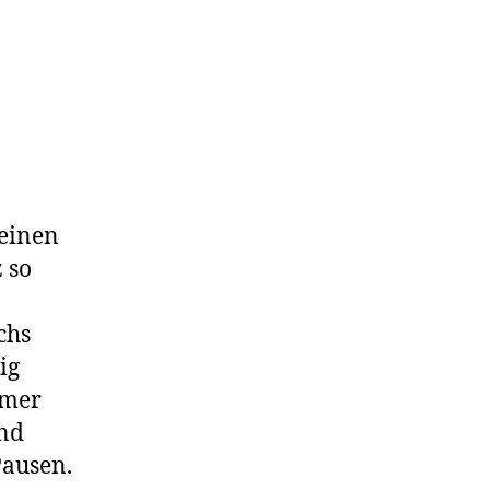
meinen
 so
chs
ig
mmer
und
Pausen.