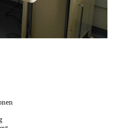
ionen
g