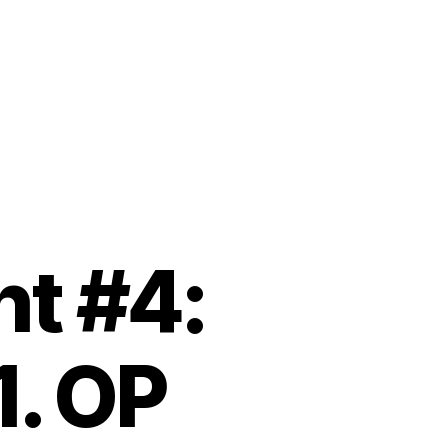
ht #4:
1. OP