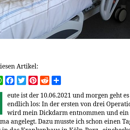
iesen Artikel:
W
F
T
Pi
R
T
h
a
w
nt
e
ei
H
eute ist der 10.06.2021 und morgen geht es
at
c
itt
er
d
le
endlich los: In der ersten von drei Operat
s
e
er
es
di
n
wird mein Dickdarm entnommen und ein
A
b
t
t
oma angelegt. Dazu musste ich schon einen Ta
p
o